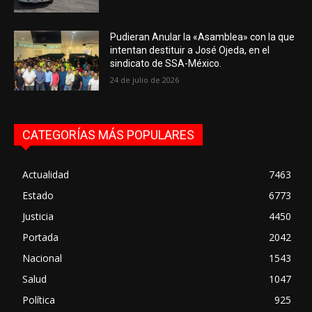
Pudieran Anular la «Asamblea» con la que
intentan destituir a José Ojeda, en el
sindicato de SSA-México.
24 de julio de 2026
CATEGORÍAS MÁS POPULARES
Actualidad
7463
Estado
6773
Justicia
4450
Portada
2042
Nacional
1543
Salud
1047
Política
925