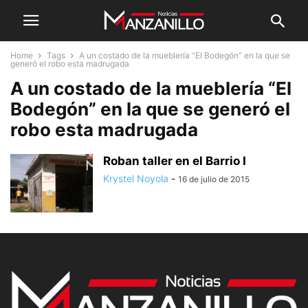
Home
Tags
A un costado de la mueblería “El Bodegón” en la que se
generó el robo esta madrugada
A un costado de la mueblería “El
Bodegón” en la que se generó el
robo esta madrugada
Roban taller en el Barrio I
Krystel Noyola
-
16 de julio de 2015