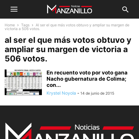
Home
Tags
Al ser el que más votos obtuvo y ampliar su margen de
victoria a 506 votos.
al ser el que más votos obtuvo y
ampliar su margen de victoria a
506 votos.
En recuento voto por voto gana
Nacho gubernatura de Colima;
con...
Krystel Noyola
-
14 de junio de 2015