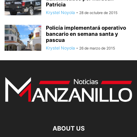
Patricia
Krystel Noyola
-
28 de octubre de 2015
Policía implementará operativo
bancario en semana santa y
pascua
Krystel Noyola
-
26 de marzo de 2015
ABOUT US