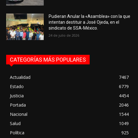
Pudieran Anular la «Asamblea» con la que
intentan destituir a José Ojeda, en el
sindicato de SSA-México.
24 de julio de 2026
CATEGORÍAS MÁS POPULARES
Actualidad
7467
Estado
6779
Justicia
4454
Portada
2046
Nacional
1544
Salud
1049
Política
925