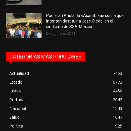
Pudieran Anular la «Asamblea» con la que
intentan destituir a José Ojeda, en el
sindicato de SSA-México.
24 de julio de 2026
CATEGORÍAS MÁS POPULARES
Actualidad
7463
Estado
6773
Justicia
4450
Portada
2042
Nacional
1543
Salud
1047
Política
925