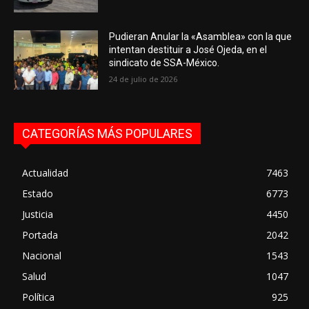
Pudieran Anular la «Asamblea» con la que
intentan destituir a José Ojeda, en el
sindicato de SSA-México.
24 de julio de 2026
CATEGORÍAS MÁS POPULARES
Actualidad
7463
Estado
6773
Justicia
4450
Portada
2042
Nacional
1543
Salud
1047
Política
925