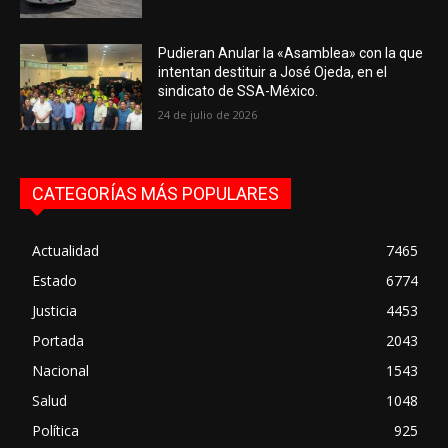
Pudieran Anular la «Asamblea» con la que
intentan destituir a José Ojeda, en el
sindicato de SSA-México.
24 de julio de 2026
CATEGORÍAS MÁS POPULARES
Actualidad
7465
Estado
6774
Justicia
4453
Portada
2043
Nacional
1543
Salud
1048
Política
925