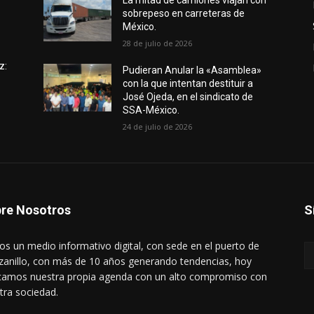
e
La mitad de camiones viajan con
sobrepeso en carreteras de
México.
28 de julio de 2026
z:
Pudieran Anular la «Asamblea»
con la que intentan destituir a
José Ojeda, en el sindicato de
SSA-México.
24 de julio de 2026
re Nosotros
S
s un medio informativo digital, con sede en el puerto de
anillo, con más de 10 años generando tendencias, hoy
amos nuestra propia agenda con un alto compromiso con
tra sociedad.