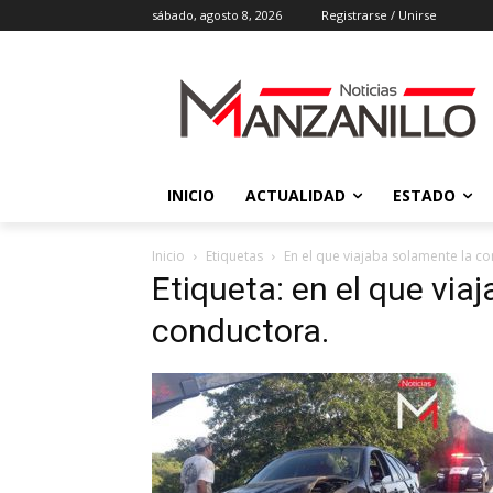
sábado, agosto 8, 2026
Registrarse / Unirse
INICIO
ACTUALIDAD
ESTADO
Inicio
Etiquetas
En el que viajaba solamente la c
Etiqueta: en el que via
conductora.