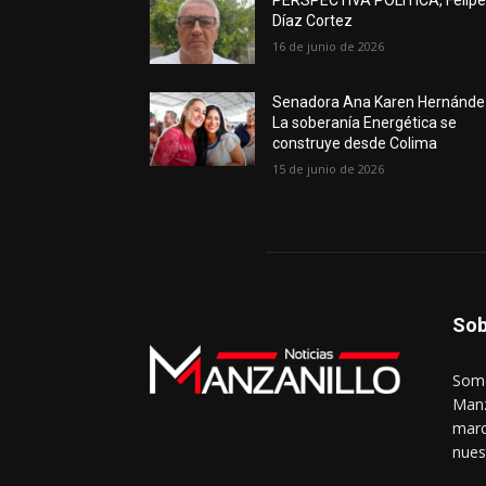
PERSPECTIVA POLÍTICA, Felip
Díaz Cortez
16 de junio de 2026
Senadora Ana Karen Hernánde
La soberanía Energética se
construye desde Colima
15 de junio de 2026
Sob
Somo
Manz
marc
nues