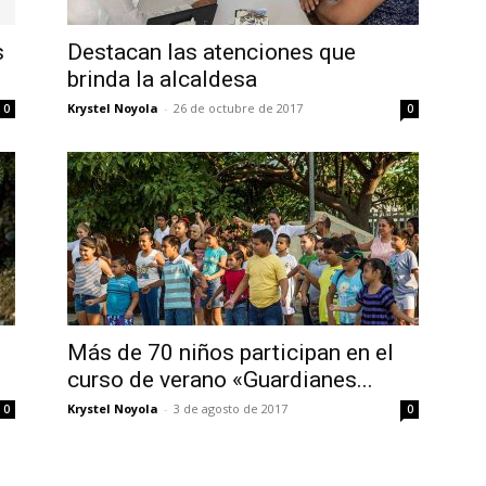
s
Destacan las atenciones que
brinda la alcaldesa
Krystel Noyola
-
26 de octubre de 2017
0
0
Más de 70 niños participan en el
curso de verano «Guardianes...
Krystel Noyola
-
3 de agosto de 2017
0
0