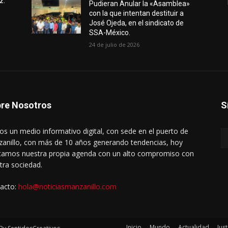
z:
Pudieran Anular la «Asamblea»
con la que intentan destituir a
José Ojeda, en el sindicato de
SSA-México.
24 de julio de 2026
re Nosotros
S
s un medio informativo digital, con sede en el puerto de
anillo, con más de 10 años generando tendencias, hoy
amos nuestra propia agenda con un alto compromiso con
tra sociedad.
acto:
hola@noticiasmanzanillo.com
Inicio
Mundo
Actualidad
Just