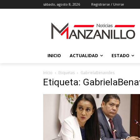
sábado, agosto 8, 2026
Registrarse / Unirse
INICIO
ACTUALIDAD
ESTADO
Inicio
Etiquetas
GabrielaBenavides
Etiqueta: GabrielaBena