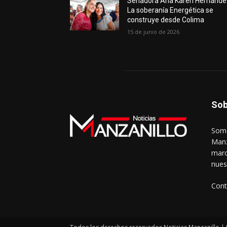
Senadora Ana Karen Hernánde
La soberanía Energética se
construye desde Colima
15 de junio de 2026
Sob
Somo
Manz
marc
nues
Cont