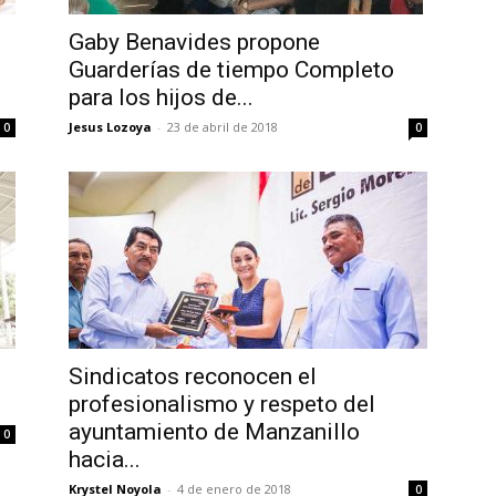
Gaby Benavides propone
Guarderías de tiempo Completo
para los hijos de...
Jesus Lozoya
-
23 de abril de 2018
0
0
Sindicatos reconocen el
profesionalismo y respeto del
ayuntamiento de Manzanillo
0
hacia...
Krystel Noyola
-
4 de enero de 2018
0