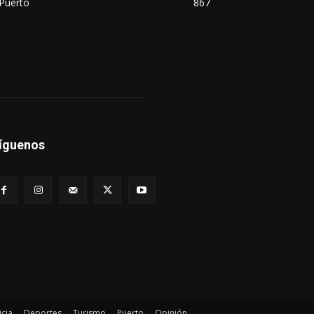
Puerto
867
íguenos
icia
Deportes
Turismo
Puerto
Opinión