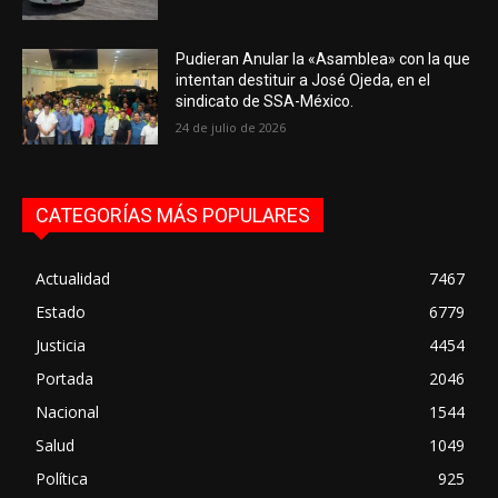
Pudieran Anular la «Asamblea» con la que
intentan destituir a José Ojeda, en el
sindicato de SSA-México.
24 de julio de 2026
CATEGORÍAS MÁS POPULARES
Actualidad
7467
Estado
6779
Justicia
4454
Portada
2046
Nacional
1544
Salud
1049
Política
925