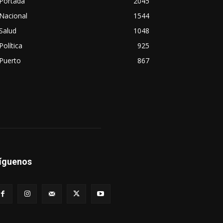
Portada
2045
Nacional
1544
Salud
1048
Política
925
Puerto
867
íguenos