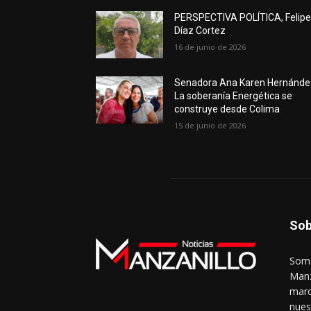
PERSPECTIVA POLÍTICA, Felip
Díaz Cortez
16 de junio de 2026
Senadora Ana Karen Hernánde
La soberanía Energética se
construye desde Colima
15 de junio de 2026
Sob
Somo
Manz
marc
nues