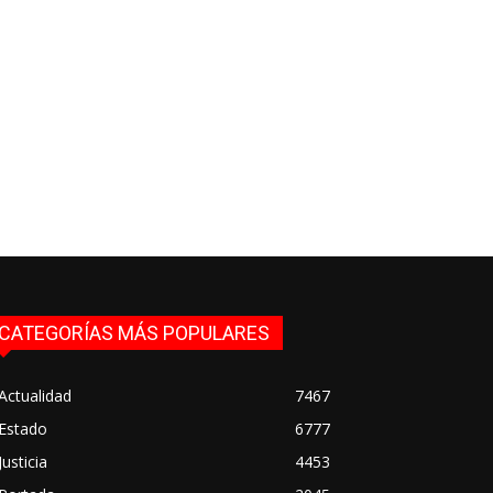
CATEGORÍAS MÁS POPULARES
Actualidad
7467
Estado
6777
Justicia
4453