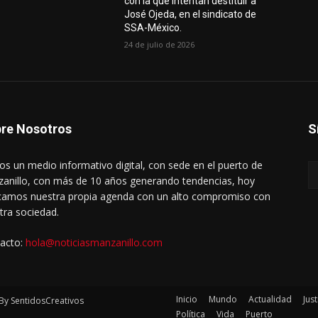
con la que intentan destituir a
José Ojeda, en el sindicato de
SSA-México.
24 de julio de 2026
re Nosotros
S
s un medio informativo digital, con sede en el puerto de
anillo, con más de 10 años generando tendencias, hoy
amos nuestra propia agenda con un alto compromiso con
tra sociedad.
acto:
hola@noticiasmanzanillo.com
Inicio
Mundo
Actualidad
Just
By SentidosCreativos
Política
Vida
Puerto