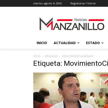
martes, agosto 4, 2026
Registrarse / Unirse
INICIO
ACTUALIDAD
ESTADO
Inicio
Etiquetas
MovimientoCiudadano
Etiqueta: Movimiento