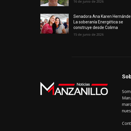
16 de junio de 2026
Senadora Ana Karen Hernánde
La soberanía Energética se
construye desde Colima
15 de junio de 2026
Sob
Somo
Manz
marc
nues
Cont