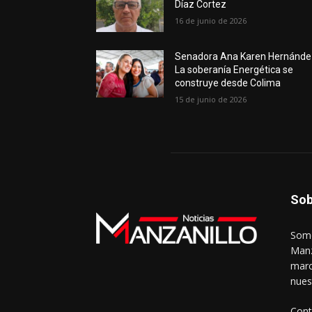
Díaz Cortez
16 de junio de 2026
Senadora Ana Karen Hernánde
La soberanía Energética se
construye desde Colima
15 de junio de 2026
Sob
Somo
Manz
marc
nues
Cont