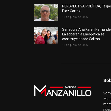
PERSPECTIVA POLÍTICA, Felip
Díaz Cortez
16 de junio de 2026
Senadora Ana Karen Hernánde
La soberanía Energética se
construye desde Colima
15 de junio de 2026
Sob
Somo
Manz
marc
nues