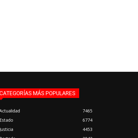
CATEGORÍAS MÁS POPULARES
Actualidad
7465
Estado
6774
Justicia
4453