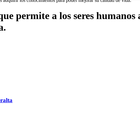
 adquirir los conocimientos para poder mejorar su calidad de vida.
que permite a los seres humanos 
a.
ralta