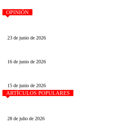
OPINIÓN
PERSPECTIVA POLÍTICA, por Felipe Díaz Cortez. LAS OPORTUN
23 de junio de 2026
PERSPECTIVA POLÍTICA, Felipe Díaz Cortez
16 de junio de 2026
Senadora Ana Karen Hernández: La soberanía Energética se construye des
15 de junio de 2026
ARTÍCULOS POPULARES
El movimiento de carga en el primer semestre creció 4.9% en el puerto de
28 de julio de 2026
La mitad de camiones viajan con sobrepeso en carreteras de México.