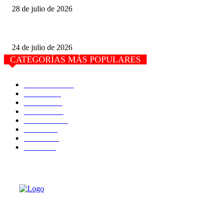
28 de julio de 2026
Pudieran Anular la «Asamblea» con la que intentan destituir a José Ojeda,
24 de julio de 2026
CATEGORÍAS MÁS POPULARES
Actualidad
7467
Estado
6777
Justicia
4453
Portada
2045
Nacional
1544
Salud
1048
Política
925
Puerto
867