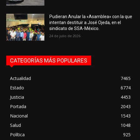
Pudieran Anular la «Asamblea» con la que
intentan destituir a José Ojeda, en el
sindicato de SSA-México.
24 de julio de 2026
CATEGORÍAS MÁS POPULARES
Actualidad
7465
Estado
6774
Justicia
4453
Portada
2043
Nacional
1543
Salud
1048
Política
925