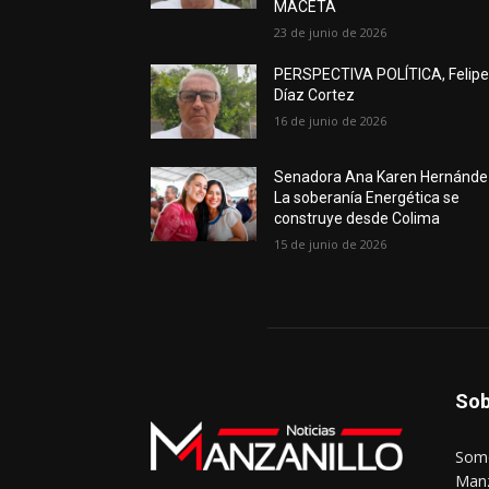
MACETA
23 de junio de 2026
PERSPECTIVA POLÍTICA, Felip
Díaz Cortez
16 de junio de 2026
Senadora Ana Karen Hernánde
La soberanía Energética se
construye desde Colima
15 de junio de 2026
Sob
Somo
Manz