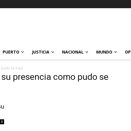
PUERTO
JUSTICIA
NACIONAL
MUNDO
OP
o pudo se bajó
ar su presencia como pudo se
su
0