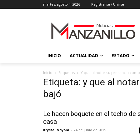
martes, agosto 4, 2026
Registrarse / Unirse
INICIO
ACTUALIDAD
ESTADO
Inicio
Etiquetas
Y que al notar su presencia com
Etiqueta: y que al not
bajó
Le hacen boquete en el techo de 
casa
Krystel Noyola
-
24 de junio de 2015