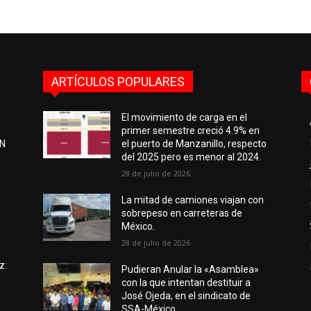
ARTÍCULOS POPULARES
El movimiento de carga en el
primer semestre creció 4.9% en
EN
el puerto de Manzanillo, respecto
del 2025 pero es menor al 2024.
28 de julio de 2026
e
La mitad de camiones viajan con
sobrepeso en carreteras de
México.
28 de julio de 2026
z:
Pudieran Anular la «Asamblea»
con la que intentan destituir a
José Ojeda, en el sindicato de
SSA-México.