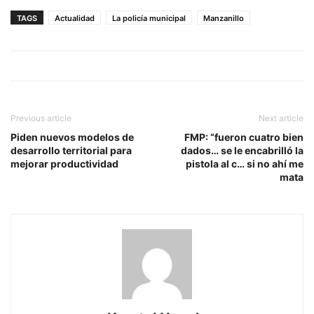
TAGS
Actualidad
La policía municipal
Manzanillo
Previous article
Next article
Piden nuevos modelos de
FMP: “fueron cuatro bien
desarrollo territorial para
dados… se le encabrilló la
mejorar productividad
pistola al c… si no ahí me
mata