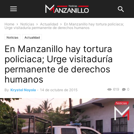
Home
Noticias
Actualidad
En Manzanillo hay tortura policiaca;
Urge visitaduría permanente de derechos humanos
Noticias
Actualidad
En Manzanillo hay tortura
policiaca; Urge visitaduría
permanente de derechos
humanos
619
0
By
Krystel Noyola
-
14 de octubre de 2015