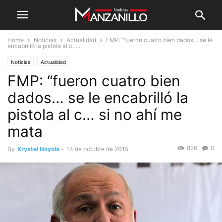
Home
Noticias
Actualidad
FMP: “fueron cuatro bien dados… se le
encabrilló la pistola al c…...
Noticias
Actualidad
FMP: “fueron cuatro bien
dados… se le encabrilló la
pistola al c… si no ahí me
mata
826
0
By
Krystel Noyola
-
14 de octubre de 2015