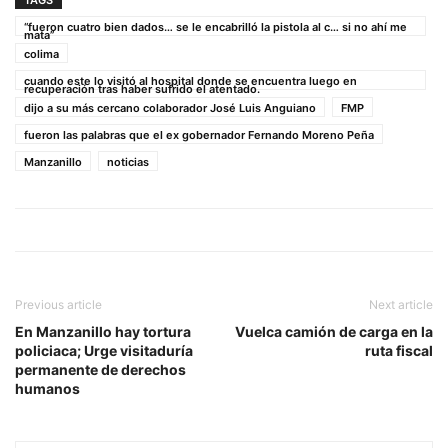
TAGS
“fueron cuatro bien dados… se le encabrilló la pistola al c… si no ahí me
mata”
colima
cuando este lo visitó al hospital donde se encuentra luego en
recuperación tras haber sufrido el atentado.
dijo a su más cercano colaborador José Luis Anguiano
FMP
fueron las palabras que el ex gobernador Fernando Moreno Peña
Manzanillo
noticias
Previous article
Next article
En Manzanillo hay tortura
Vuelca camión de carga en la
policiaca; Urge visitaduría
ruta fiscal
permanente de derechos
humanos