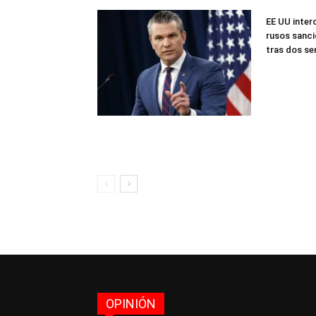
EE UU inter
rusos sanci
tras dos s
OPINIÓN