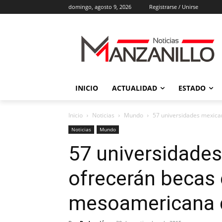
domingo, agosto 9, 2026
Registrarse / Unirse
INICIO
ACTUALIDAD
ESTADO
Inicio
Noticias
Mundo
​57 universidades mexic
Noticias
Mundo
​57 universidade
ofrecerán becas e
mesoamericana 