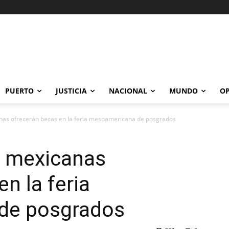
PUERTO
JUSTICIA
NACIONAL
MUNDO
OP
anas ofrecerán becas en la feria mesoamericana de posgrados
s mexicanas
n la feria
de posgrados