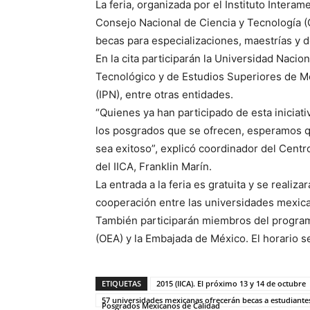
La feria, organizada por el Instituto Interam
Consejo Nacional de Ciencia y Tecnología 
becas para especializaciones, maestrías y 
En la cita participarán la Universidad Naci
Tecnológico y de Estudios Superiores de Mon
(IPN), entre otras entidades.
“Quienes ya han participado de esta iniciati
los posgrados que se ofrecen, esperamos q
sea exitoso”, explicó coordinador del Cent
del IICA, Franklin Marín.
La entrada a la feria es gratuita y se realiz
cooperación entre las universidades mexi
También participarán miembros del progra
(OEA) y la Embajada de México. El horario se
ETIQUETAS
2015 (IICA). El próximo 13 y 14 de octubre
57 universidades mexicanas ofrecerán becas a estudiant
Posgrados Mexicanos de Calidad