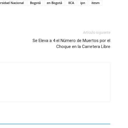
versidad Nacional
Bogotá
en Bogotá
IICA
ipn
itesm
Artículo siguiente
Se Eleva a 4 el Número de Muertos por el
Choque en la Carretera Libre