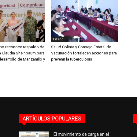
Estado
aíno reconoce respaldo de
Salud Colima y Consejo Estatal de
ta Claudia Sheinbaum para
Vacunación fortalecen acciones para
desarrollo de Manzanillo y
prevenir la tuberculosis
ARTÍCULOS POPULARES
El movimiento de carga en el