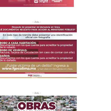
- Ads -
- Ads -