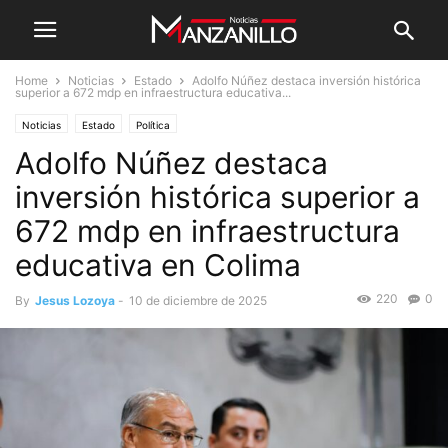
Home
Noticias
Estado
Adolfo Núñez destaca inversión histórica
superior a 672 mdp en infraestructura educativa...
Noticias
Estado
Política
Adolfo Núñez destaca
inversión histórica superior a
672 mdp en infraestructura
educativa en Colima
220
0
By
Jesus Lozoya
-
10 de diciembre de 2025