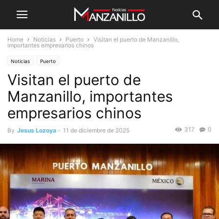
Home
Noticias
Puerto
Visitan el puerto de Manzanillo,
importantes empresarios chinos
Noticias
Puerto
Visitan el puerto de
Manzanillo, importantes
empresarios chinos
317
0
By
Jesus Lozoya
-
11 de diciembre de 2025