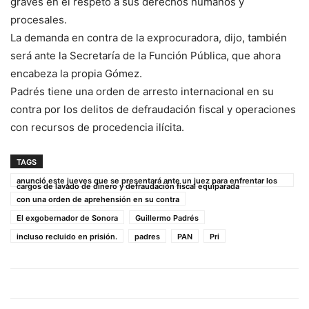
graves en el respeto a sus derechos humanos y
procesales.
La demanda en contra de la exprocuradora, dijo, también
será ante la Secretaría de la Función Pública, que ahora
encabeza la propia Gómez.
Padrés tiene una orden de arresto internacional en su
contra por los delitos de defraudación fiscal y operaciones
con recursos de procedencia ilícita.
TAGS
anunció este jueves que se presentará ante un juez para enfrentar los
cargos de lavado de dinero y defraudación fiscal equiparada
con una orden de aprehensión en su contra
El exgobernador de Sonora
Guillermo Padrés
incluso recluido en prisión.
padres
PAN
Pri