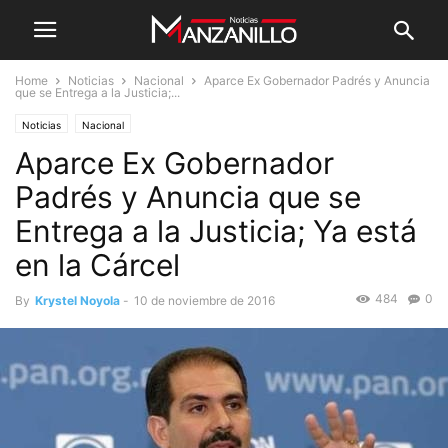
Home
Noticias
Nacional
Aparce Ex Gobernador Padrés y Anuncia
que se Entrega a la Justicia;...
Noticias
Nacional
Aparce Ex Gobernador
Padrés y Anuncia que se
Entrega a la Justicia; Ya está
en la Cárcel
484
0
By
Krystel Noyola
-
10 de noviembre de 2016