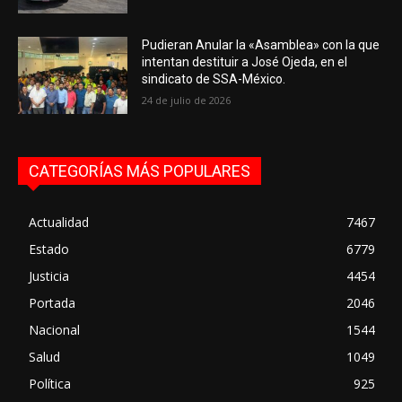
Pudieran Anular la «Asamblea» con la que
intentan destituir a José Ojeda, en el
sindicato de SSA-México.
24 de julio de 2026
CATEGORÍAS MÁS POPULARES
Actualidad
7467
Estado
6779
Justicia
4454
Portada
2046
Nacional
1544
Salud
1049
Política
925