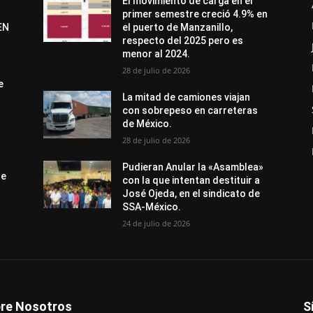
El movimiento de carga en el
primer semestre creció 4.9% en
EN
el puerto de Manzanillo,
respecto del 2025 pero es
menor al 2024.
28 de julio de 2026
e
La mitad de camiones viajan
con sobrepeso en carreteras
de México.
28 de julio de 2026
Pudieran Anular la «Asamblea»
de
con la que intentan destituir a
José Ojeda, en el sindicato de
SSA-México.
24 de julio de 2026
re Nosotros
S