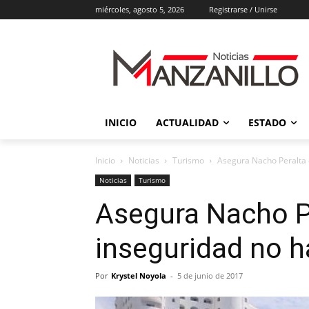
miércoles, agosto 5, 2026
Registrarse / Unirse
INICIO
ACTUALIDAD
ESTADO
Inicio
Noticias
Turismo
Asegura Nacho Peralta 
Noticias
Turismo
Asegura Nacho P
inseguridad no h
Por
Krystel Noyola
-
5 de junio de 2017