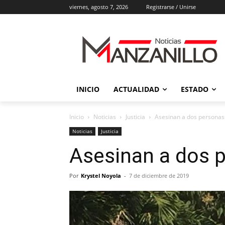
viernes, agosto 7, 2026
Registrarse / Unirse
INICIO
ACTUALIDAD
ESTADO
Inicio
Noticias
Justicia
Asesinan a dos personas 
Noticias
Justicia
Asesinan a dos p
Por
Krystel Noyola
-
7 de diciembre de 2019