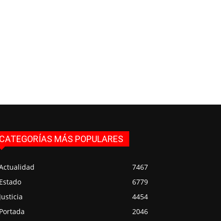
CATEGORÍAS MÁS POPULARES
Actualidad
7467
Estado
6779
Justicia
4454
Portada
2046