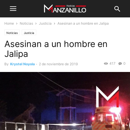
Home
Noticias
Justicia
Asesinan a un hombre en Jalipa
Noticias
Justicia
Asesinan a un hombre en
Jalipa
417
0
By
Krystel Noyola
-
2 de noviembre de 2019