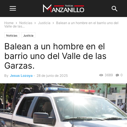
Home
Noticias
Justicia
Balean a un hombre en el barrio uno del
Valle de las...
Noticias
Justicia
Balean a un hombre en el
barrio uno del Valle de las
Garzas.
3689
0
By
Jesus Lozoya
-
28 de junio de 2025