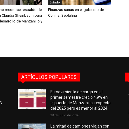
Estado
aíno reconoce respaldo de
Finanzas sanas en el gobierno de
ta Claudia Sheinbaum para
Colima: Seplafina
desarrollo de Manzanillo y
ARTÍCULOS POPULARES
El movimiento de carga en el
primer semestre creció 4.9% en
EN
el puerto de Manzanillo, respecto
del 2025 pero es menor al 2024.
28 de julio de 2026
e
La mitad de camiones viajan con