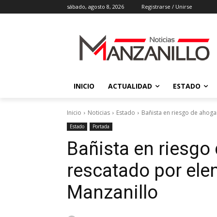
sábado, agosto 8, 2026
Registrarse / Unirse
INICIO
ACTUALIDAD
ESTADO
Inicio
Noticias
Estado
Bañista en riesgo de ahoga
Estado
Portada
Bañista en riesgo
rescatado por ele
Manzanillo