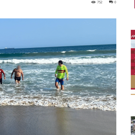
752
0