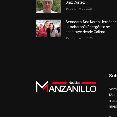
Díaz Cortez
16 de junio de 2026
Senadora Ana Karen Hernánde
La soberanía Energética se
construye desde Colima
15 de junio de 2026
Sob
Somo
Manz
marc
nues