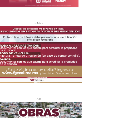
- Ads -
- Ads -