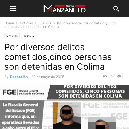
Home
Noticias
Justicia
Por diversos delitos cometidos,cinco
personas son detenidas en Colima
Noticias
Justicia
Por diversos delitos
cometidos,cinco personas
son detenidas en Colima
673
0
By
Redacción
-
12 de mayo de 2025