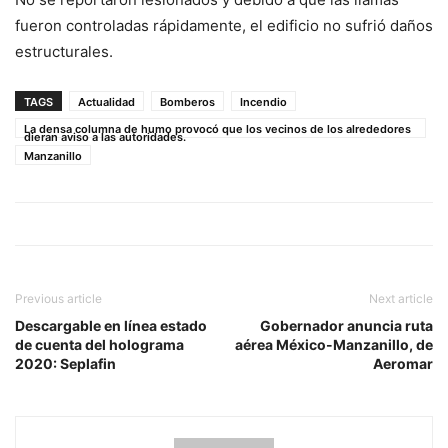
fueron controladas rápidamente, el edificio no sufrió daños
estructurales.
TAGS
Actualidad
Bomberos
Incendio
La densa columna de humo provocó que los vecinos de los alrededores
dieran aviso a las autoridades.
Manzanillo
Previous article
Next article
Descargable en línea estado
Gobernador anuncia ruta
de cuenta del holograma
aérea México-Manzanillo, de
2020: Seplafin
Aeromar