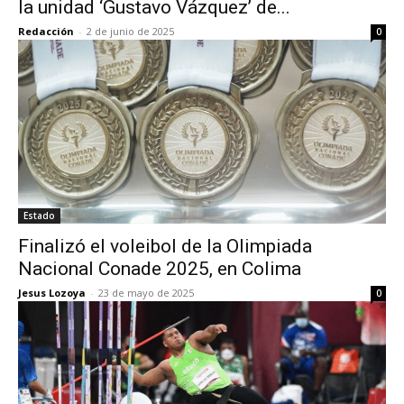
la unidad ‘Gustavo Vázquez’ de...
Redacción
-
2 de junio de 2025
0
Estado
Finalizó el voleibol de la Olimpiada
Nacional Conade 2025, en Colima
Jesus Lozoya
-
23 de mayo de 2025
0