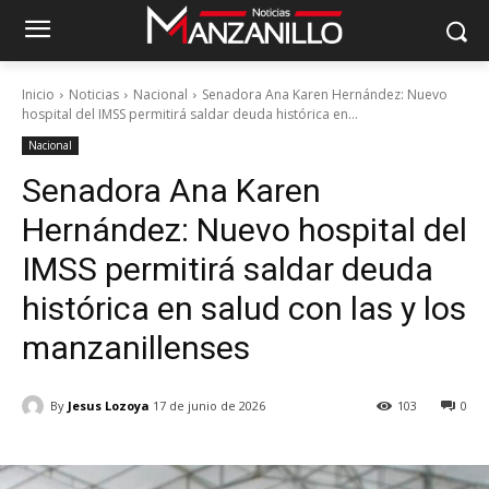
Inicio
Noticias
Nacional
Senadora Ana Karen Hernández: Nuevo
hospital del IMSS permitirá saldar deuda histórica en...
Nacional
Senadora Ana Karen
Hernández: Nuevo hospital del
IMSS permitirá saldar deuda
histórica en salud con las y los
manzanillenses
By
Jesus Lozoya
17 de junio de 2026
103
0