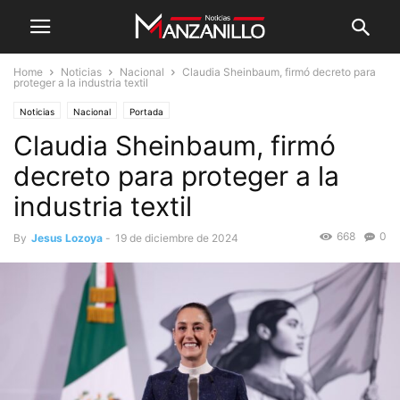
Home
Noticias
Nacional
Claudia Sheinbaum, firmó decreto para
proteger a la industria textil
Noticias
Nacional
Portada
Claudia Sheinbaum, firmó
decreto para proteger a la
industria textil
668
0
By
Jesus Lozoya
-
19 de diciembre de 2024