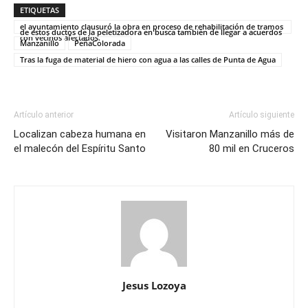
ETIQUETAS
el ayuntamiento clausuró la obra en proceso de rehabilitación de tramos
de estos ductos de la peletizadora en busca también de llegar a acuerdos
con vecinos afectados.
Manzanillo
PeñaColorada
Tras la fuga de material de hiero con agua a las calles de Punta de Agua
Artículo anterior
Artículo siguiente
Localizan cabeza humana en
Visitaron Manzanillo más de
el malecón del Espíritu Santo
80 mil en Cruceros
Jesus Lozoya