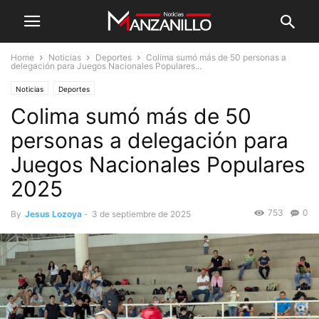
Home
Noticias
Deportes
Colima sumó más de 50 personas a
delegación para Juegos Nacionales Populares...
Noticias
Deportes
Colima sumó más de 50
personas a delegación para
Juegos Nacionales Populares
2025
753
0
By
Jesus Lozoya
-
3 de septiembre de 2025