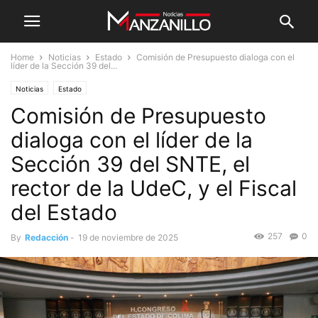
Home
Noticias
Estado
Comisión de Presupuesto dialoga con el
líder de la Sección 39 del...
Noticias
Estado
Comisión de Presupuesto
dialoga con el líder de la
Sección 39 del SNTE, el
rector de la UdeC, y el Fiscal
del Estado
257
0
By
Redacción
-
19 de noviembre de 2025