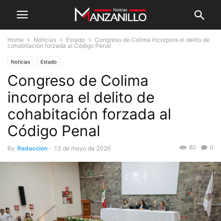
Home
Noticias
Estado
Congreso de Colima incorpora el delito de
cohabitación forzada al Código Penal
Noticias
Estado
Congreso de Colima
incorpora el delito de
cohabitación forzada al
Código Penal
80
0
By
Redacción
-
13 de mayo de 2026