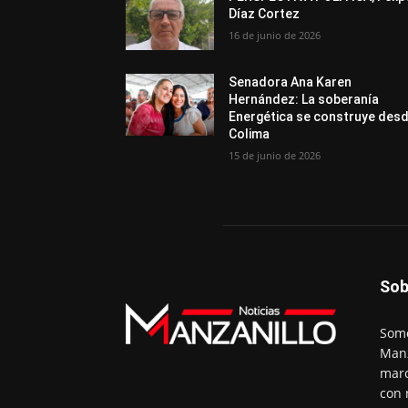
Díaz Cortez
16 de junio de 2026
Senadora Ana Karen
Hernández: La soberanía
Energética se construye des
Colima
15 de junio de 2026
Sob
Somo
Manz
marc
con 