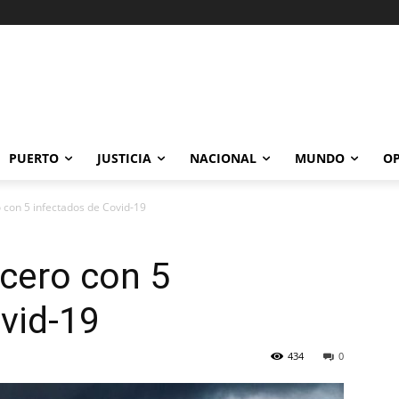
PUERTO
JUSTICIA
NACIONAL
MUNDO
OP
 con 5 infectados de Covid-19
ucero con 5
vid-19
434
0