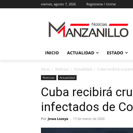
viernes, agosto 7, 2026
Registrarse / Unirse
INICIO
ACTUALIDAD
ESTADO
Inicio
Noticias
Actualidad
Cuba recibirá crucero
Noticias
Actualidad
Cuba recibirá cr
infectados de Co
Por
Jesus Lozoya
-
17 de marzo de 2020