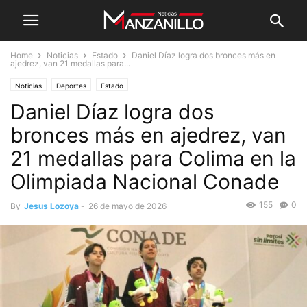
Home
Noticias
Estado
Daniel Díaz logra dos bronces más en
ajedrez, van 21 medallas para...
Noticias
Deportes
Estado
Daniel Díaz logra dos
bronces más en ajedrez, van
21 medallas para Colima en la
Olimpiada Nacional Conade
155
0
By
Jesus Lozoya
-
26 de mayo de 2026