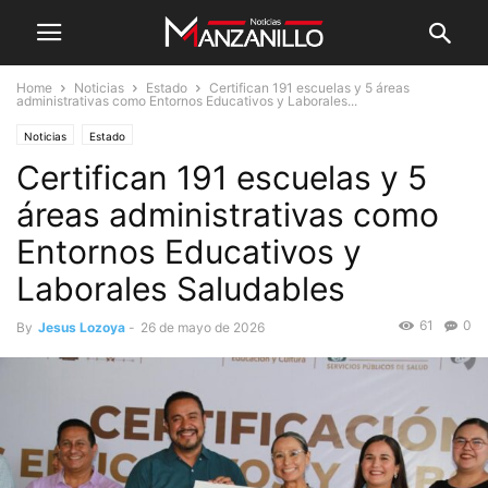
Home
Noticias
Estado
Certifican 191 escuelas y 5 áreas
administrativas como Entornos Educativos y Laborales...
Noticias
Estado
Certifican 191 escuelas y 5
áreas administrativas como
Entornos Educativos y
Laborales Saludables
61
0
By
Jesus Lozoya
-
26 de mayo de 2026