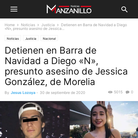
Home
Noticias
Justicia
Detienen en Barra de Navidad a Diego
«N», presunto asesino de Jessica...
Noticias
Justicia
Nacional
Detienen en Barra de
Navidad a Diego «N»,
presunto asesino de Jessica
González, de Morelia
5015
0
By
Jesus Lozoya
-
30 de septiembre de 2020