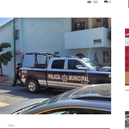
765
0
- Ads -