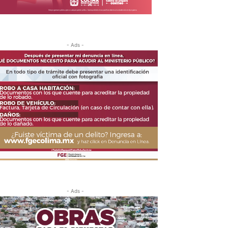
- Ads -
- Ads -