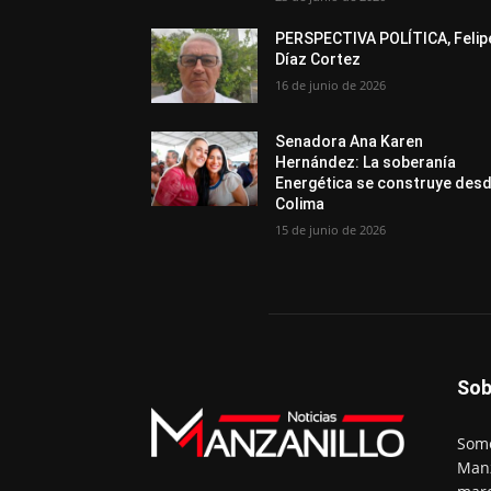
PERSPECTIVA POLÍTICA, Felip
Díaz Cortez
16 de junio de 2026
Senadora Ana Karen
Hernández: La soberanía
Energética se construye des
Colima
15 de junio de 2026
Sob
Somo
Manz