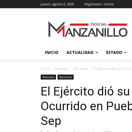
jueves, agosto 6, 2026
Registrarse / Unirse
INICIO
ACTUALIDAD
ESTADO
Inicio
Noticias
Nacional
El Ejército dió su Versi
Noticias
Nacional
El Ejército dió su
Ocurrido en Pueb
Sep