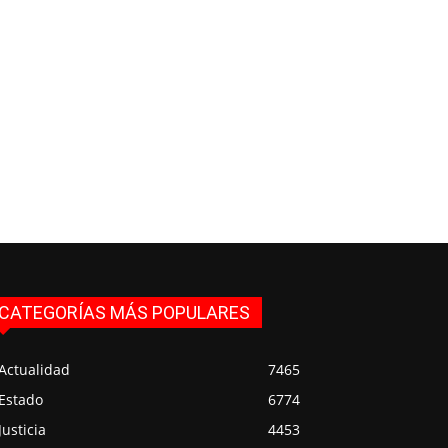
CATEGORÍAS MÁS POPULARES
Actualidad
7465
Estado
6774
Justicia
4453