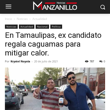
Inicio
Noticias
Actualidad
Noticias
Actualidad
Nacional
Política
En Tamaulipas, ex candidato
regala caguamas para
mitigar calor.
Por
Krystel Noyola
-
20 de julio de 2021
787
0