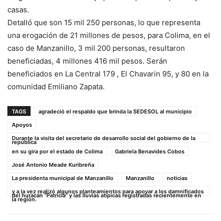
casas.
Detalló que son 15 mil 250 personas, lo que representa
una erogación de 21 millones de pesos, para Colima, en el
caso de Manzanillo, 3 mil 200 personas, resultaron
beneficiadas, 4 millones 416 mil pesos. Serán
beneficiados en La Central 179 , El Chavarin 95, y 80 en la
comunidad Emiliano Zapata.
TAGS
agradeció el respaldo que brinda la SEDESOL al municipio
Apoyos
Durante la visita del secretario de desarrollo social del gobierno de la
república
en su gira por el estado de Colima
Gabriela Benavides Cobos
José Antonio Meade Kuribreña
La presidenta municipal de Manzanillo
Manzanillo
noticias
y a la vez realizó algunos planteamientos para apoyar a los damnificados
del huracán “Patricia” y las lluvias atípicas registradas recientemente en
la región.