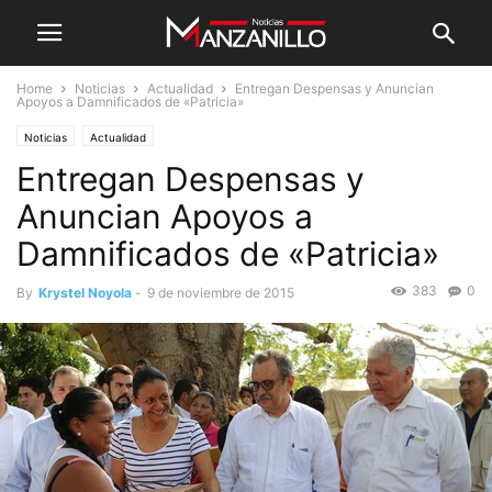
Home
Noticias
Actualidad
Entregan Despensas y Anuncian
Apoyos a Damnificados de «Patricia»
Noticias
Actualidad
Entregan Despensas y
Anuncian Apoyos a
Damnificados de «Patricia»
383
0
By
Krystel Noyola
-
9 de noviembre de 2015